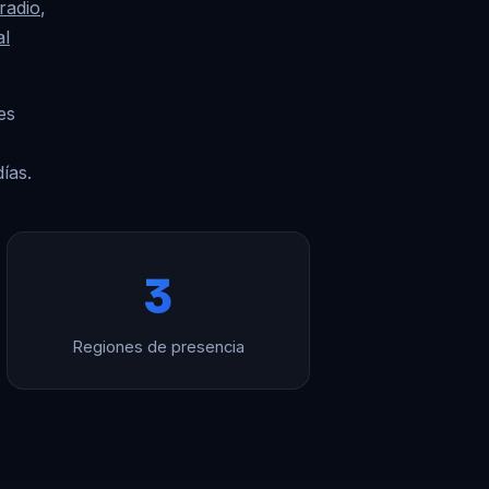
radio
,
al
es
ías.
3
Regiones de presencia