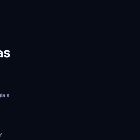
as
gía a
y