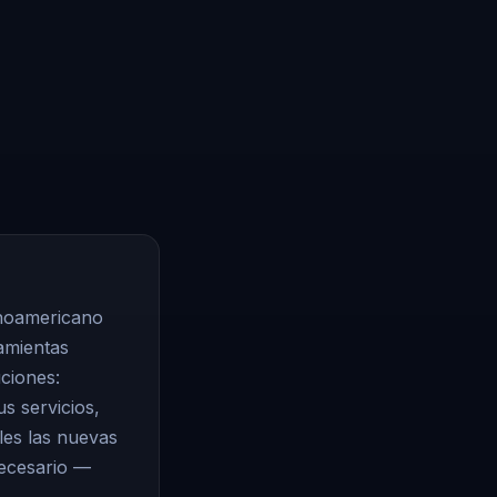
inoamericano
amientas
uciones:
s servicios,
les las nuevas
necesario —