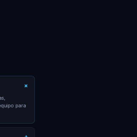
as,
 equipo para