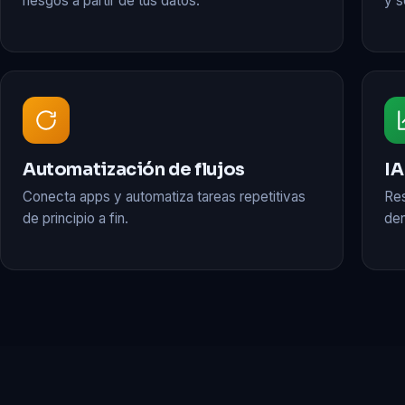
riesgos a partir de tus datos.
y s
Automatización de flujos
IA
Conecta apps y automatiza tareas repetitivas
Re
de principio a fin.
den