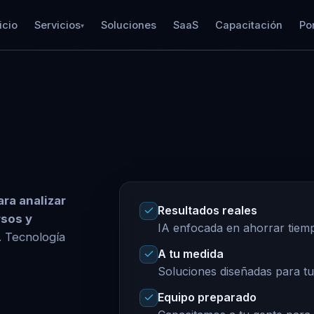
icio
Servicios
Soluciones
SaaS
Capacitación
Por
▾
ara analizar
Resultados reales
rsos y
IA enfocada en ahorrar tiem
. Tecnología
A tu medida
Soluciones diseñadas para tu
Equipo preparado