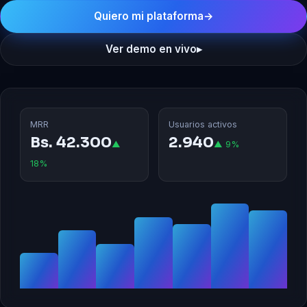
Quiero mi plataforma
→
Ver demo en vivo
▸
MRR
Usuarios activos
Bs. 42.300
2.940
▲
▲ 9%
18%