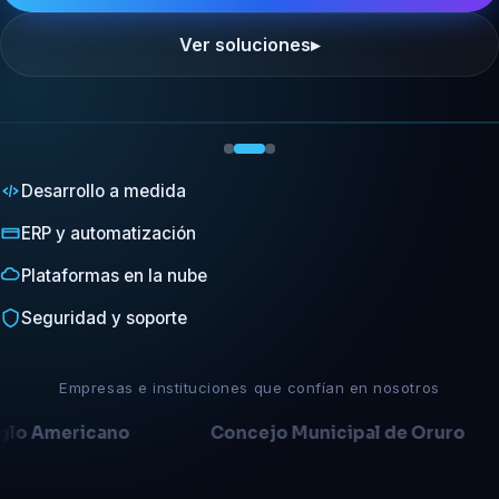
datos
en
Ver soluciones
▸
tiempo
real
‹
›
Desarrollo a medida
ERP y automatización
Plataformas en la nube
Seguridad y soporte
Empresas e instituciones que confían en nosotros
no
Concejo Municipal de Oruro
LA PAT